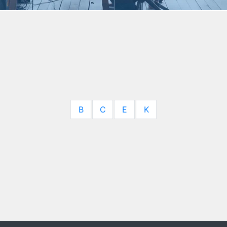
B
C
E
K