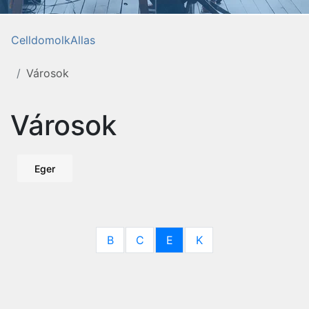
CelldomolkAllas
Városok
Városok
Eger
B
C
E
K